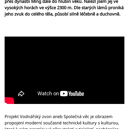
přes dynastii Ming dále do hlubin věků. Nalezl jsem jej ve
vysokých horách ve výšce 2300 m. Dle starých lámů proniká
jeho zvuk do celého těla, působí silně léčebně a duchovně.
Projekt Vodnářský zvon aneb Společná věc je obrazem
propojení moderní současné technické kultury s kulturou,