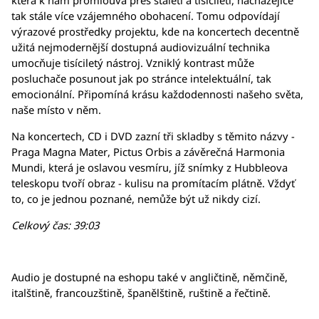
která k nám promlouvá přes staletí a tisíciletí, nacházejíce
tak stále více vzájemného obohacení. Tomu odpovídají
výrazové prostředky projektu, kde na koncertech decentně
užitá nejmodernější dostupná audiovizuální technika
umocňuje tisíciletý nástroj. Vzniklý kontrast může
posluchače posunout jak po stránce intelektuální, tak
emocionální. Připomíná krásu každodennosti našeho světa,
naše místo v něm.
Na koncertech, CD i DVD zazní tři skladby s těmito názvy -
Praga Magna Mater, Pictus Orbis a závěrečná Harmonia
Mundi, která je oslavou vesmíru, jíž snímky z Hubbleova
teleskopu tvoří obraz - kulisu na promítacím plátně. Vždyť
to, co je jednou poznané, nemůže být už nikdy cizí.
Celkový čas: 39:03
Audio je dostupné na eshopu také v angličtině, němčině,
italštině, francouzštině, španělštině, ruštině a řečtině.