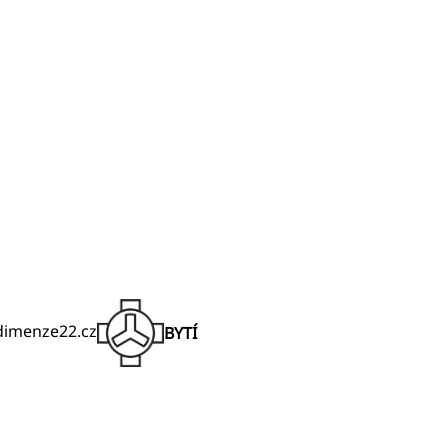
@dimenze22.cz
BYTÍ