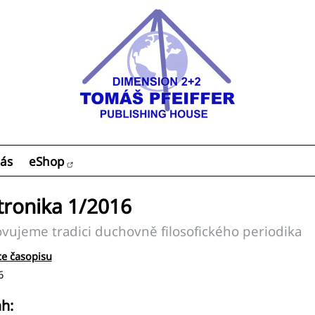
ás
eShop
tronika 1/2016
ujeme tradici duchovně filosofického periodika
e časopisu
6
h: