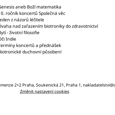
Genesis aneb Boží matematika
10. ročník koncertů Společná věc
Jeden z názorů léčitele
Úvaha nad zařazením biotroniky do zdravotnictví
ytí - životní filosofie
Oči Indie
Termíny koncertů a přednášek
Biotronické duchovní působení
imenze 2+2 Praha, Soukenická 21, Praha 1, nakladatelstvi
Změnit nastavení cookies