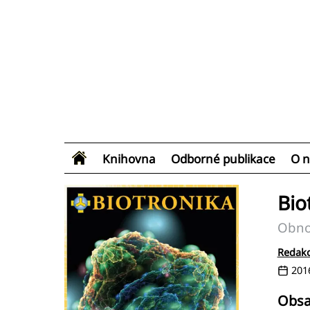
Knihovna
Odborné publikace
O n
Bio
Obnov
Redakc
201
Obsa