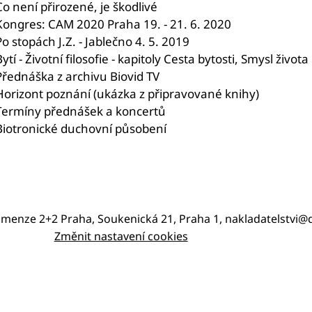
Co není přirozené, je škodlivé
Kongres: CAM 2020 Praha 19. - 21. 6. 2020
Po stopách J.Z. - Jablečno 4. 5. 2019
ytí - Životní filosofie - kapitoly Cesta bytosti, Smysl života
Přednáška z archivu Biovid TV
Horizont poznání (ukázka z připravované knihy)
Termíny přednášek a koncertů
Biotronické duchovní působení
imenze 2+2 Praha, Soukenická 21, Praha 1, nakladatelstvi
Změnit nastavení cookies