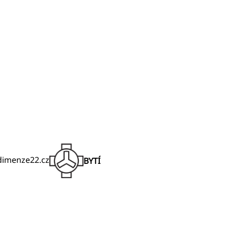
@dimenze22.cz
BYTÍ