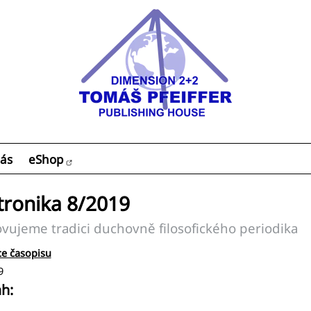
ás
eShop
tronika 8/2019
ujeme tradici duchovně filosofického periodika
e časopisu
9
h: