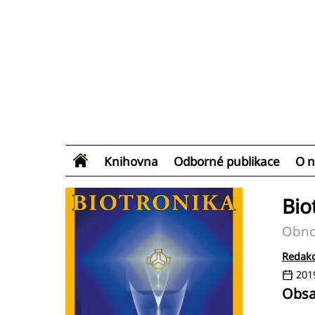
Knihovna
Odborné publikace
O n
Bio
Obnov
Redakc
201
Obsa