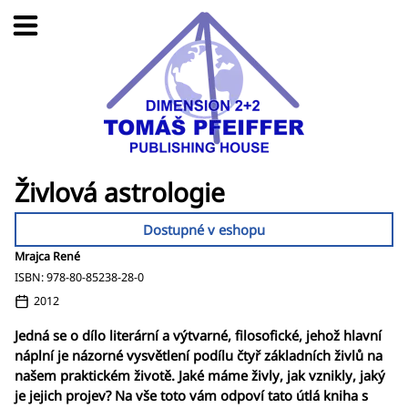
Živlová astrologie
Dostupné v eshopu
Mrajca René
ISBN: 978-80-85238-28-0
2012
Jedná se o dílo literární a výtvarné, filosofické, jehož hlavní
náplní je názorné vysvětlení podílu čtyř základních živlů na
našem praktickém životě. Jaké máme živly, jak vznikly, jaký
je jejich projev? Na vše toto vám odpoví tato útlá kniha s