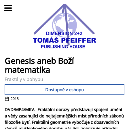
Genesis aneb Boží
matematika
Fraktály v pohybu
Dostupné v eshopu
2018
DVD/MP4/MKV. Fraktální obrazy představují spojení umění
a vědy zasahující do nejtajemnějších míst přírodních zákonů
filozofie Bytí. Fraktální geometrie vybočuje z dosavadních
rámců myšlenkového dosahu nás lidí, zobrazuje přírodní