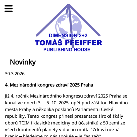
Novinky
30.3.2026
4. Mezinárodní kongres zdraví 2025 Praha
Již
4. ročník Mezinárodního kongresu zdraví
2025 Praha se
konal ve dnech 3. – 5. 10. 2025, opět pod záštitou Hlavního
města Prahy a několika poslanců Parlamentu České
republiky. Tento kongres přinesl prezentace široké škály
oborů TCIM i klasické medicíny od účastníků z 50 zemí ze
všech kontinentů planety v duchu motta "Zdraví nezná
hranic – hledejme co nás spojuje – je čas začít