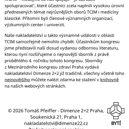
spolupracovat", které účastníci zcela naplnili vysokou úrovní
přednesených témat nejrůznějších oborů TCIM i medicíny
klasické. Přítomni byli členové významných organizací,
výzkumných center i univerzit.
Naše nakladatelství u takto významné události v oblasti
TCIM samozřejmě nemohlo chybět. Účastníkům kongresu
jsme představili naši dosud vydanou odbornou literaturu,
kterou nyní rozšiřujeme o nejnovější sborník z právě
proběhlého 4. ročníku tohoto kongresu. Sborníky
z Mezinárodního kongresu zdraví Praha vydává
nakladatelství Dimenze 2+2 již tradičně, všechny včetně toho
nejnovějšího
můžete nalézt zdarma ke stažení v
knihovně
na našich webových stránkách.
© 2026 Tomáš Pfeiffer - Dimenze 2+2 Praha,
Soukenická 21, Praha 1,
nakladatelstvi@dimenze22.cz
BYTÍ