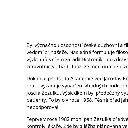
Byl význačnou osobností české duchovní a fil
vědomí přinašeče. Následně formuluje filosof
výzkumů s cílem zařadit Biotroniku do zdravot
zdravotnictví. Tvrdil totiž, že medicína nen
Dokonce předseda Akademie věd Jaroslav Kož
práce vyžaduje vytvoření vhodných podmínek.
Josefa Zezulku. Výsledkem byl předběžný výz
pacienty. To bylo v roce 1968. Těsně před je
nepodporoval.
Teprve v roce 1982 mohl pan Zezulka předvés
kontroly lékaře. Zde byla léčba plánována v