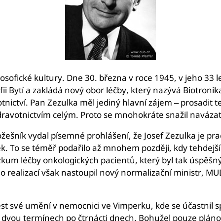
osofické kultury. Dne 30. března v roce 1945, v jeho 33 l
ii Bytí a zakládá nový obor léčby, který nazývá Biotronik
nictví. Pan Zezulka měl jediný hlavní zájem – prosadit te
í zdravotnictvím celým. Proto se mnohokráte snažil naváza
ešník vydal písemné prohlášení, že Josef Zezulka je p
 To se téměř podařilo až mnohem později, kdy tehdejší m
kum léčby onkologických pacientů, který byl tak úspěšný,
ho realizací však nastoupil nový normalizační ministr, MU
t své umění v nemocnici ve Vimperku, kde se účastnil spo
e dvou termínech po čtrnácti dnech. Bohužel pouze plánov