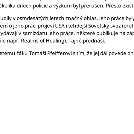
lika dnech policie a výzkum byl přerušen. Přesto existují
budily v osmdesátých letech značný ohlas, jeho práce byl
em o jeho práci projeví USA i tehdejší Sovětský svaz (prof.
ydávají v samizdatu jeho práce, některé publikuje na z
le např. Realms of Healing). Tajně přednáší.
tému žáku Tomáši Pfeifferovi s tím, že jej dál povede on