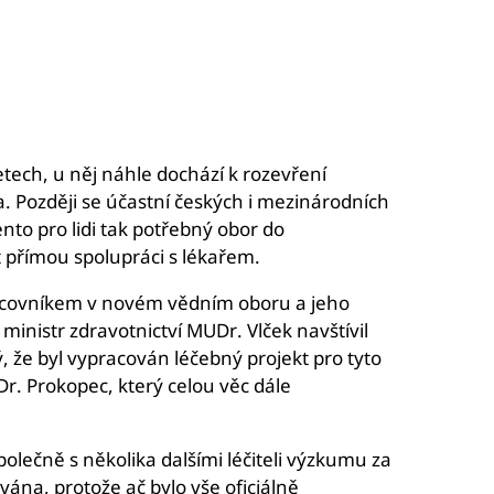
etech, u něj náhle dochází k rozevření
a. Později se účastní českých i mezinárodních
nto pro lidi tak potřebný obor do
t přímou spolupráci s lékařem.
racovníkem v novém vědním oboru a jeho
inistr zdravotnictví MUDr. Vlček navštívil
 že byl vypracován léčebný projekt pro tyto
Dr. Prokopec, který celou věc dále
lečně s několika dalšími léčiteli výzkumu za
ána, protože ač bylo vše oficiálně