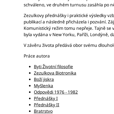
schváleno, ve druhém turnusu zasáhla po něko
Zezulkovy přednášky i praktické výsledky vz
publikací a následně přicházela i pozvání. Záj
Komunistický režim tomu nepřeje. Tajně se v
byla vydána v New Yorku, Paříži, Londýně, dá
V závěru života předává obor svému dlouhole
Práce autora
Byti Životní filosofie
Zezulkova Biotronika
Boží jiskra
Myšlenka
Odpovědi 1976 - 1982
Přednášky I
Přednášky II
Bratrstvo