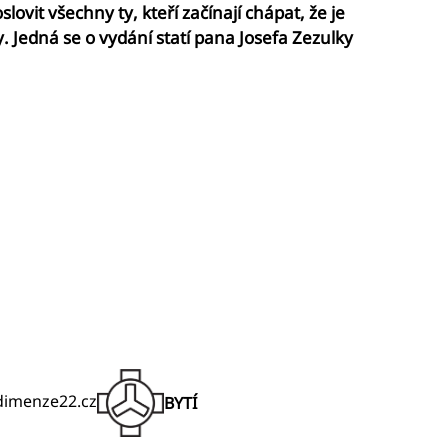
vit všechny ty, kteří začínají chápat, že je
 Jedná se o vydání statí pana Josefa Zezulky
@dimenze22.cz
BYTÍ