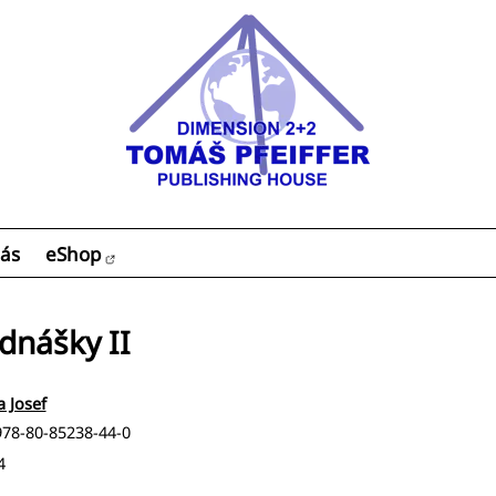
ás
eShop
dnášky II
a Josef
978-80-85238-44-0
4