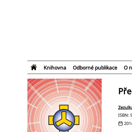
Knihovna
Odborné publikace
O n
Pře
Zezulk
ISBN: 
201