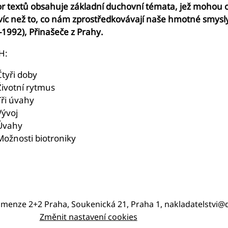
r textů obsahuje základní duchovní témata, jež mohou oslo
víc než to, co nám zprostředkovávají naše hmotné smysly.
-1992), Přinašeče z Prahy.
H:
Čtyři doby
Životní rytmus
Tři úvahy
Vývoj
Úvahy
Možnosti biotroniky
imenze 2+2 Praha, Soukenická 21, Praha 1, nakladatelstvi
Změnit nastavení cookies