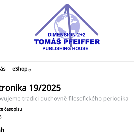
ás
eShop
tronika 19/2025
ujeme tradici duchovně filosofického periodika
e časopisu
5
ah