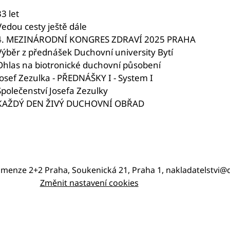
3 let
Vedou cesty ještě dále
4. MEZINÁRODNÍ KONGRES ZDRAVÍ 2025 PRAHA
Výběr z přednášek Duchovní university Bytí
Ohlas na biotronické duchovní působení
Josef Zezulka - PŘEDNÁŠKY I - System I
Společenství Josefa Zezulky
KAŽDÝ DEN ŽIVÝ DUCHOVNÍ OBŘAD
imenze 2+2 Praha, Soukenická 21, Praha 1, nakladatelstvi
Změnit nastavení cookies