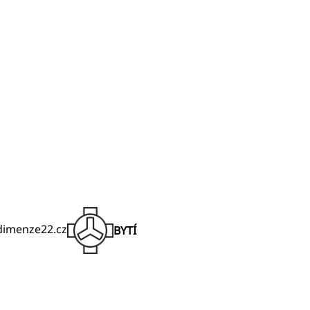
@dimenze22.cz
BYTÍ