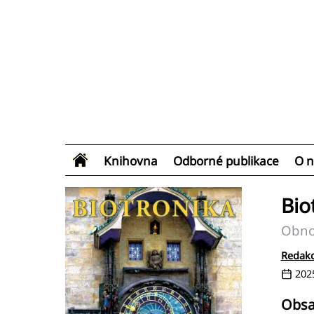
Knihovna
Odborné publikace
O n
Bio
Obnov
Redakc
202
Obs