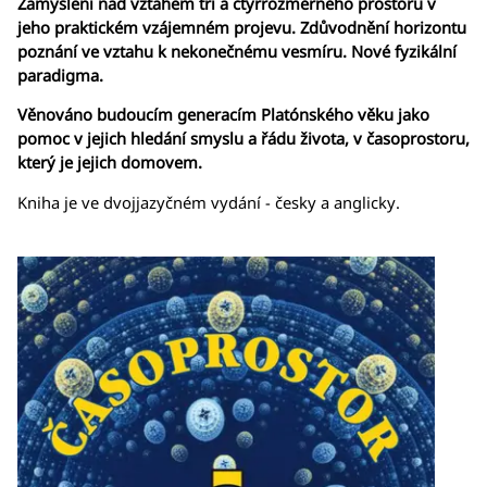
Zamyšlení nad vztahem tří a čtyřrozměrného prostoru v
jeho praktickém vzájemném projevu. Zdůvodnění horizontu
poznání ve vztahu k nekonečnému vesmíru. Nové fyzikální
paradigma.
Věnováno budoucím generacím Platónského věku jako
pomoc v jejich hledání smyslu a řádu života, v časoprostoru,
který je jejich domovem.
Kniha je ve dvojjazyčném vydání - česky a anglicky.