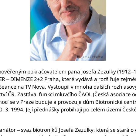
a pověřeným pokračovatelem pana Josefa Zezulky (1912–199
ER – DIMENZE 2+2 Praha, které vydává a rozšiřuje zejména 
 Seance na TV Nova. Vystoupil v mnoha dalších rozhlasový
ctví ČR. Zastával funkci mluvčího ČAOL (Česká asociace o
ocí se v Praze buduje a provozuje dům Biotronické centr
30. 3. 1994. Její přednášky probíhají po celém území České
átor – svaz biotroniků Josefa Zezulky, která se stará o