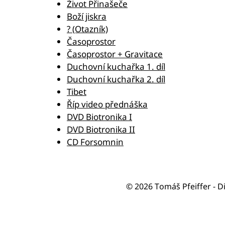
Život Přinašeče
Boží jiskra
? (Otazník)
Časoprostor
Časoprostor + Gravitace
Duchovní kuchařka 1. díl
Duchovní kuchařka 2. díl
Tibet
Říp video přednáška
DVD Biotronika I
DVD Biotronika II
CD Forsomnin
© 2026 Tomáš Pfeiffer - D