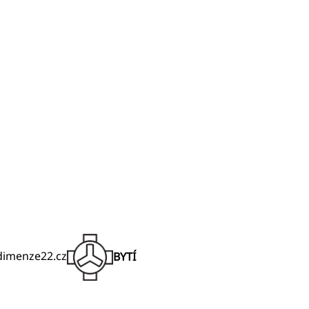
@dimenze22.cz
BYTÍ