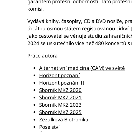
garantem profesní odbornosti. Tato profesní 
komisi.
Vydává knihy, časopisy, CD a DVD nosiče, pra
třicátou osmou státem registrovanou církví.
Jako cestovatel se věnuje studiu zahraničníc
2024 se uskutečnilo více než 480 koncertů s
Práce autora
Alternativní medicína (CAM) ve světě
Horizont poznání
Horizont poznání II
Sborník MKZ 2020
Sborník MKZ 2021
Sborník MKZ 2023
Sborník MKZ 2025
Zezulkova Biotronika
Poselství