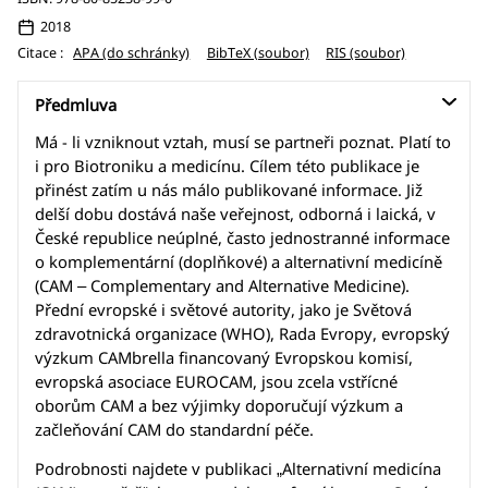
2018
Citace :
APA (do schránky)
BibTeX (soubor)
RIS (soubor)
Předmluva
Má - li vzniknout vztah, musí se partneři poznat. Platí to
i pro Biotroniku a medicínu. Cílem této publikace je
přinést zatím u nás málo publikované informace. Již
delší dobu dostává naše veřejnost, odborná i laická, v
České republice neúplné, často jednostranné informace
o komplementární (doplňkové) a alternativní medicíně
(CAM – Complementary and Alternative Medicine).
Přední evropské i světové autority, jako je Světová
zdravotnická organizace (WHO), Rada Evropy, evropský
výzkum CAMbrella financovaný Evropskou komisí,
evropská asociace EUROCAM, jsou zcela vstřícné
oborům CAM a bez výjimky doporučují výzkum a
začleňování CAM do standardní péče.
Podrobnosti najdete v publikaci „Alternativní medicína