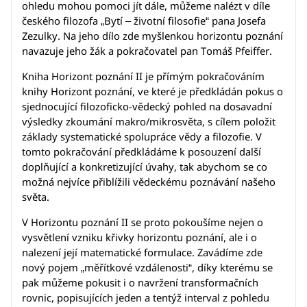
ohledu mohou pomoci jít dále, můžeme nalézt v díle
českého filozofa „Bytí – životní filosofie“ pana Josefa
Zezulky. Na jeho dílo zde myšlenkou horizontu poznání
navazuje jeho žák a pokračovatel pan Tomáš Pfeiffer.
Kniha Horizont poznání II je přímým pokračováním
knihy Horizont poznání, ve které je předkládán pokus o
sjednocující filozoficko-vědecký pohled na dosavadní
výsledky zkoumání makro/mikrosvěta, s cílem položit
základy systematické spolupráce vědy a filozofie. V
tomto pokračování předkládáme k posouzení další
doplňující a konkretizující úvahy, tak abychom se co
možná nejvíce přiblížili vědeckému poznávání našeho
světa.
V Horizontu poznání II se proto pokoušíme nejen o
vysvětlení vzniku křivky horizontu poznání, ale i o
nalezení její matematické formulace. Zavádíme zde
nový pojem „měřítkové vzdálenosti“, díky kterému se
pak můžeme pokusit i o navržení transformačních
rovnic, popisujících jeden a tentýž interval z pohledu