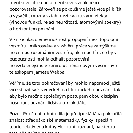
měřítkově blízkého a měřítkově vzdáleného
pozorovatele. Zároveň se pokoušíme ještě více přiblížit
a vysvětlit možný vztah mezi kvantovými efekty
(vlnovou funkcí, relací neurčitosti, atomovými spektry)
a horizontem poznání.
V knize ukazujeme možnost propojení mezi topologií
vesmíru i mikrosvěta a v závěru práce se zamýšlíme
nejen nad rozpínáním vesmíru, ale i nad tím, co by v
budoucnosti mohla odhalit pozorování
nejvzdálenějšího vesmíru učiněná novým vesmírným
teleskopem Jamese Webba.
Věříme, že toto pokračování by mohlo napomoci ještě
více sblížit svět vědeckého a filozofického poznání, tak
aby bylo možno společným postupem obou disciplín
posunout poznání lidstva o krok dále.
Pozn.: Pro čtení tohoto díla je předpokládána pokročilá
znalost středoškolské matematiky, fyziky, speciální
teorie relativity a knihy Horizont poznání, na kterou
toto dílo přímo navazuje.