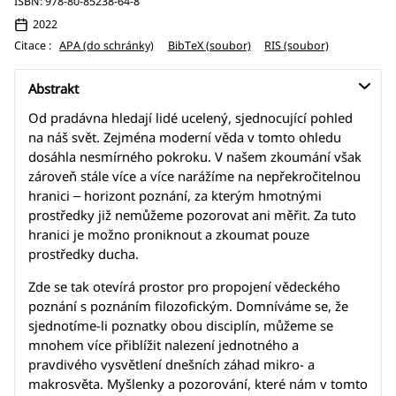
ISBN: 978-80-85238-64-8
2022
Citace :
APA (do schránky)
BibTeX (soubor)
RIS (soubor)
Abstrakt
Od pradávna hledají lidé ucelený, sjednocující pohled
na náš svět. Zejména moderní věda v tomto ohledu
dosáhla nesmírného pokroku. V našem zkoumání však
zároveň stále více a více narážíme na nepřekročitelnou
hranici – horizont poznání, za kterým hmotnými
prostředky již nemůžeme pozorovat ani měřit. Za tuto
hranici je možno proniknout a zkoumat pouze
prostředky ducha.
Zde se tak otevírá prostor pro propojení vědeckého
poznání s poznáním filozofickým. Domníváme se, že
sjednotíme-li poznatky obou disciplín, můžeme se
mnohem více přiblížit nalezení jednotného a
pravdivého vysvětlení dnešních záhad mikro- a
makrosvěta. Myšlenky a pozorování, které nám v tomto