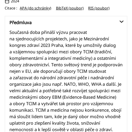
2024
Citace :
APA (do schránky)
BibTeX (soubor)
RIS (soubor)
Předmluva
Současná doba přináší výzvu pracovat
na sjednocujících projektech, jako je Mezinárodní
kongres zdraví 2023 Praha, které by umožnily dialog
a vzájemnou spolupráci mezi obory TCIM (tradiční,
komplementární a integrativní medicíny) a ostatními
obory zdravotnictví. Tento světový trend je podporován
nejen v EU, ale doporučují obory TCIM studovat
a zařazovat do národní zdravotní péče i nadnárodní
organizace jako jsou např. NATO, WHO, WHA a další. Je
velmi aktuální a potřebné také rozvíjet spolupráci mezi
medicínskými obory EBM (Evidence-Based Medicine)
a obory TCIM a vytvářet tak prostor pro vzájemnou
komunikaci. TCIM a medicína nejsou konkurence, obojí
má sloužit lidem tam, kde je daný obor možno vhodně
uplatnit pro zlepšení kvality života, snižování
nemocnosti a k lepší osvětě v oblasti péče o zdraví.