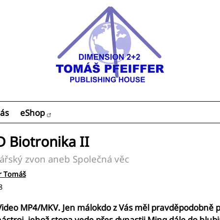
ás
eShop
 Biotronika II
ářský zvon aneb Společná věc
er Tomáš
8
ideo MP4/MKV. Jen málokdo z Vás měl pravděpodobně př
nástroj, jehož stopa vede přes dynastii Ming dále do hlub