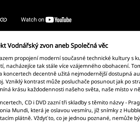
ekt Vodnářský zvon aneb Společná věc
razem propojení moderní současné technické kultury s ku
iletí, nacházejíce tak stále více vzájemného obohacení. T
a koncertech decentně užitá nejmodernější dostupná audi
oj. Vzniklý kontrast může posluchače posunout jak po strá
míná krásu každodennosti našeho světa, naše místo v n
ncertech, CD i DVD zazní tři skladby s těmito názvy - Pr
nia Mundi, která je oslavou vesmíru, jíž snímky z Hubble
tacím plátně. Vždyť to, co je jednou poznané, nemůže být 