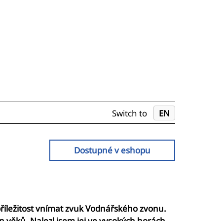
Switch to
EN
Dostupné v eshopu
íležitost vnímat zvuk Vodnářského zvonu.
in věků. Nalezl jsem jej ve vysokých horách