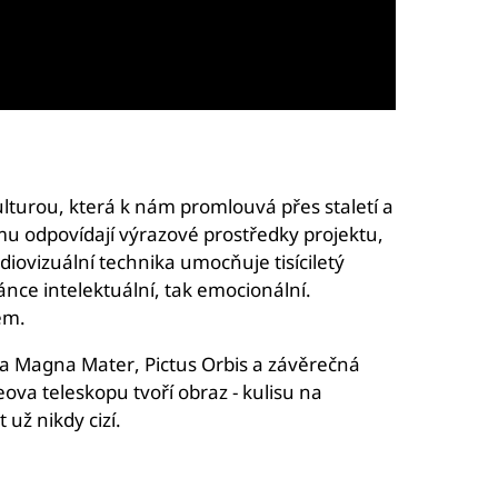
lturou, která k nám promlouvá přes staletí a
omu odpovídají výrazové prostředky projektu,
ovizuální technika umocňuje tisíciletý
nce intelektuální, tak emocionální.
ěm.
aga Magna Mater, Pictus Orbis a závěrečná
ova teleskopu tvoří obraz - kulisu na
už nikdy cizí.