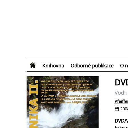
Knihovna
Odborné publikace
O n
DVD
Vodn
Pfeiff
200
DVD/V
Je to 