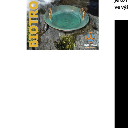
ve vý