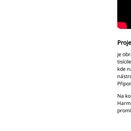
Proj
je ob
tisíc
kde n
nástr
Připo
Na ko
Harmo
promí